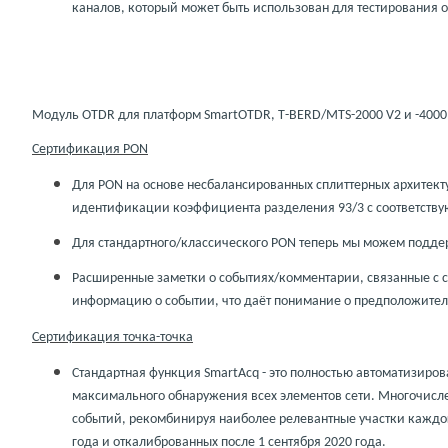
каналов, который может быть использован для тестирования 
Модуль
OTDR
для платформ
SmartOTDR
,
T
-
BERD
/
MTS
-2000
V
2 и
-400
Сертификация
PON
Для
PON
на основе несбалансированных сплиттерных архитект
идентификации коэффициента разделения 93/3 с соответст
Для стандартного/классического
PON
теперь мы можем поддер
Расширенные заметки о событиях/комментарии, связанные с
информацию о событии, что даёт понимание о предположител
Сертификация точка-точка
Стандартная функция
SmartAcq
- это полностью автоматизиро
максимального обнаружения всех элементов сети. Многочисл
событий, рекомбинируя наиболее релевантные участки каждог
года и откалиброванных после 1 сентября 2020 года.