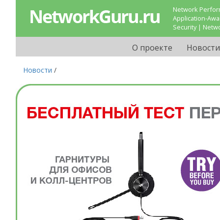
Network Perform
Application-Aw
Security | Netw
О проекте
Новости
Новости
/