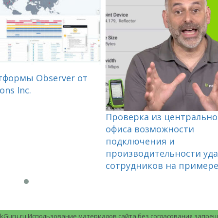
тформы Observer от
ons Inc.
Проверка из центрально
офиса возможности
подключения и
производительности уд
сотрудников на пример
orkGuru.ru Использование материалов сайта без согласования запрещ