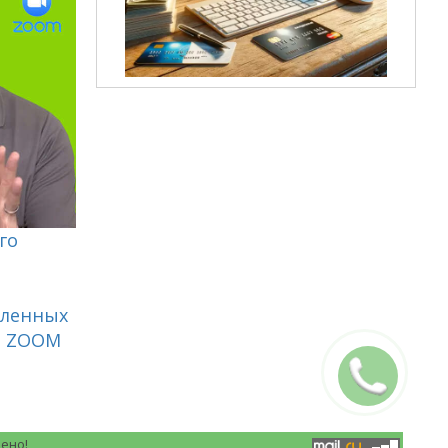
го
аленных
е ZOOM
Заказать
звонок
ено!