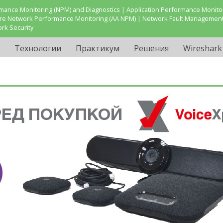
ance Monitoring (NPM) and Diagnostics | Application Performance Monitor
are Network Performance Monitoring (AA NPM) | Network Fault Management
ork Security
Технологии
Практикум
Решения
Wireshark