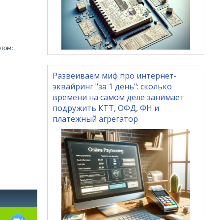
фтом:
Развеиваем миф про интернет-
эквайринг "за 1 день": сколько
времени на самом деле занимает
подружить КТТ, ОФД, ФН и
платежный агрегатор