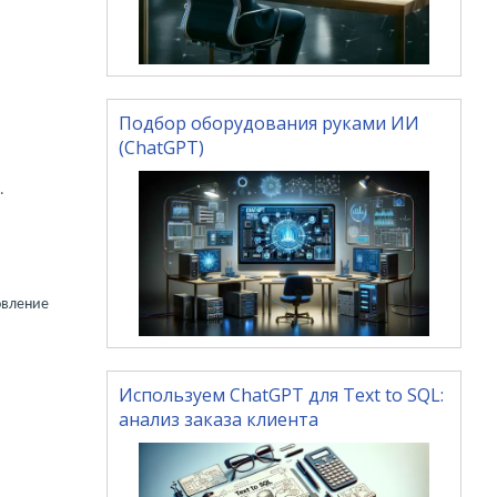
Подбор оборудования руками ИИ
(ChatGPT)
.
овление
Используем ChatGPT для Text to SQL:
анализ заказа клиента