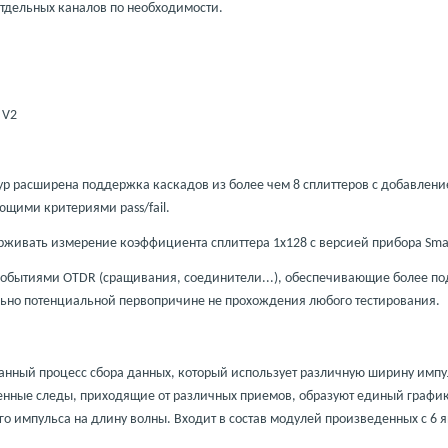
отдельных каналов по необходимости.
0
V
2
ур расширена поддержка каскадов из более чем 8 сплиттеров с добавлен
вующими критериями
pass
/
fail
.
живать измерение коэффициента сплиттера 1
x
128 с версией прибора
Sma
 событиями
OTDR
(сращивания, соединители...), обеспечивающие более п
ьно потенциальной первопричине не прохождения любого тестирования.
ванный процесс сбора данных, который использует различную ширину импу
енные следы, приходящие от различных приемов, образуют единый график
о импульса на длину волны. Входит в состав модулей произведенных с 6 