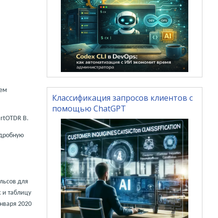
ием
Классификация запросов клиентов с
помощью ChatGPT
rtOTDR
B
.
одробную
льсов для
 и таблицу
января 2020