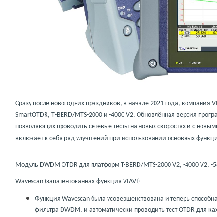
Сразу после новогодних праздников, в начале 2021 года, компания
V
SmartOTDR
,
T
-
BERD
/
MTS
-2000 и -4000
V
2. Обновлённая версия прогр
позволяющих проводить сетевые тесты на новых скоростях и с новы
включает в себя ряд улучшений при использовании основных функц
Модуль DWDM OTDR для платформ T-BERD/MTS-2000 V2, -4000 V2, -5800,
Wavescan (запатентованная функция
VIAVI)
Функция
Wavescan
была усовершенствована и теперь способна
фильтра
DWDM
, и автоматически проводить тест
OTDR
для ка