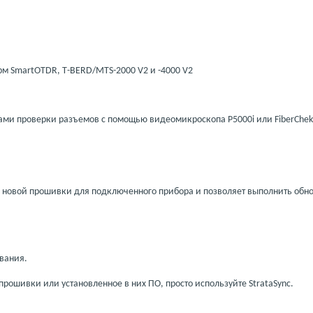
орм
SmartOTDR
,
T
-
BERD
/
MTS
-2000
V
2 и
-4000
V
2
ами проверки разъемов с помощью видеомикроскопа P5000i или FiberChek
 новой прошивки для подключенного прибора и позволяет выполнить обн
вания.
рошивки или установленное в них ПО, просто используйте StrataSync.