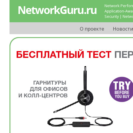
Network Perform
Application-Aw
Security | Netw
О проекте
Новости