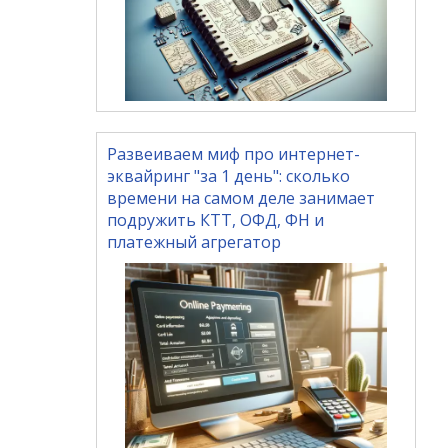
Развеиваем миф про интернет-
эквайринг "за 1 день": сколько
времени на самом деле занимает
подружить КТТ, ОФД, ФН и
платежный агрегатор