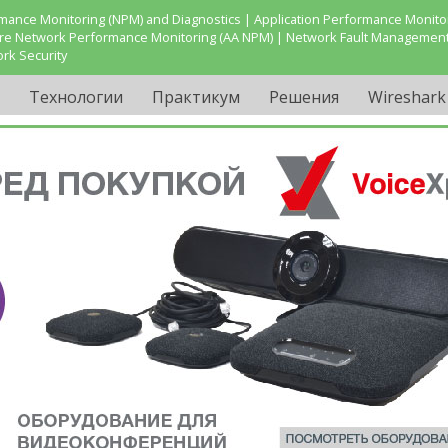
ance Monitoring (NPM) and Diagnostics | Application Performance Monitor
are Network Performance Monitoring (AA NPM) | Network Fault Management
ork Security
Технологии
Практикум
Решения
Wireshark