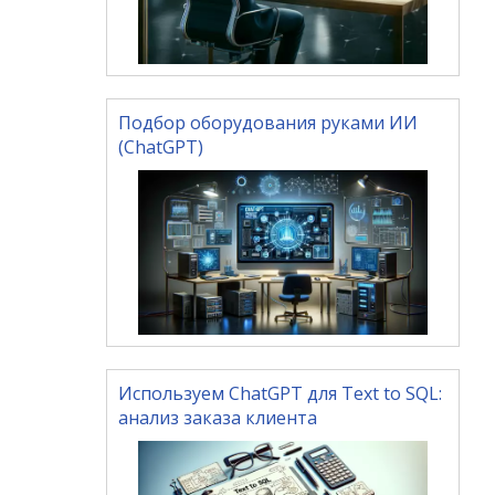
Подбор оборудования руками ИИ
(ChatGPT)
Используем ChatGPT для Text to SQL:
анализ заказа клиента