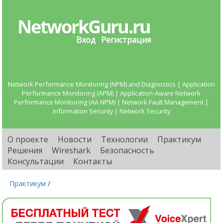
Вход
Регистрация
Network Performance Monitoring (NPM) and Diagnostics | Application
Performance Monitoring (APM) | Application-Aware Network
Performance Monitoring (AA NPM) | Network Fault Management |
Information Security | Network Security
О проекте
Новости
Технологии
Практикум
Решения
Wireshark
Безопасность
Консультации
Контакты
Практикум
/