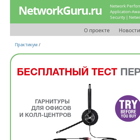
Network Perform
Application-Aw
Security | Netw
О проекте
Новости
Практикум
/