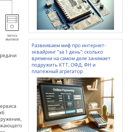
Развеиваем миф про интернет-
эквайринг "за 1 день": сколько
ередачи
времени на самом деле занимает
подружить КТТ, ОФД, ФН и
платежный агрегатор
сервиса
жб
кружение,
ражающего
ех