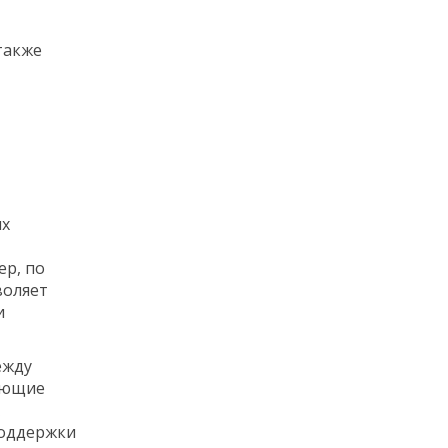
также
их
р, по
воляет
и
ежду
кающие
поддержки