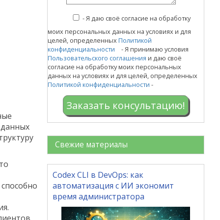
-
Я даю своё согласие на обработку
моих персональных данных на условиях и для
целей, определенных
Политикой
конфиденциальности
- Я принимаю условия
Пользовательского соглашения
и даю своё
согласие на обработку моих персональных
данных на условиях и для целей, определенных
Политикой конфиденциальности
-
Заказать консультацию!
ные
а данных
труктуру
Свежие материалы
то
Codex CLI в DevOps: как
 способно
автоматизация с ИИ экономит
время администратора
я.
лиентов