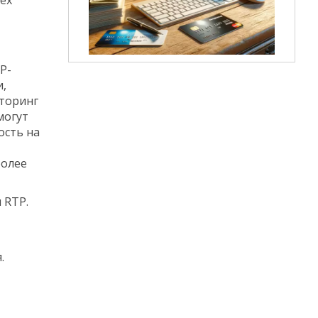
P-
и,
иторинг
могут
ость на
более
 RTP.
.