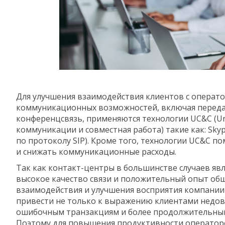
Для улучшения взаимодействия клиентов с операт
коммуникационных возможностей, включая переда
конференцсвязь, применяются технологии UC&C (Uni
коммуникации и совместная работа) такие как: Skyp
по протоколу SIP). Кроме того, технологии UC&C 
и снижать коммуникационные расходы.
Так как контакт-центры в большинстве случаев яв
высокое качество связи и положительный опыт об
взаимодействия и улучшения восприятия компании е
привести не только к выражению клиентами недово
ошибочным транзакциям и более продолжительным 
Поэтому для повышения продуктивности операторо