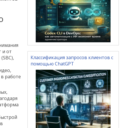
ю
онимания
 и от
Классификация запросов клиентов с
(SBC),
помощью ChatGPT
идео,
 в работе
ных,
агодаря
латформа
быстрой
 в