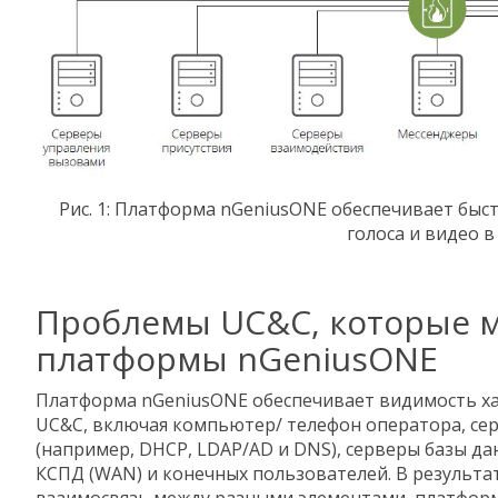
Рис. 1: Платформа nGeniusONE обеспечивает быс
голоса и видео в
Проблемы UC&C, которые 
платформы nGeniusONE
Платформа nGeniusONE обеспечивает видимость ха
UC&C, включая компьютер/ телефон оператора, се
(например, DHCP, LDAP/AD и DNS), серверы базы д
КСПД (WAN) и конечных пользователей. В результ
взаимосвязь между разными элементами, платфор