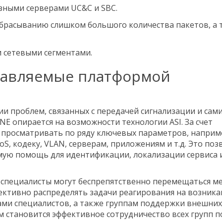
зными серверами UC&C и SBC.
брасыванию слишком большого количества пакетов, а 
 сетевыми сегментами.
тавляемые платформой
и проблем, связанных с передачей сигнализации и сам
E опирается на возможности технологии ASI. За счет
просматривать по ряду ключевых параметров, наприме
, кодеку, VLAN, серверам, приложениям и т.д. Это поз
мую помощь для идентификации, локализации сервиса 
 специалисты могут беспрепятственно перемещаться м
фективно распределять задачи реагирования на возни
ми специалистов, а также группам поддержки внешних
м становится эффективное сотрудничество всех групп 