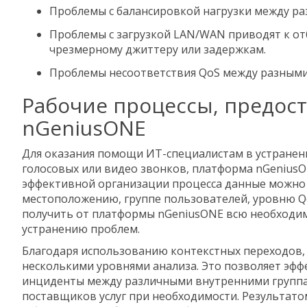
Проблемы с балансировкой нагрузки между ра
Проблемы с загрузкой LAN/WAN приводят к от
чрезмерному джиттеру или задержкам.
Проблемы несоответствия QoS между разными
Рабочие процессы, предос
nGeniusONE
Для оказания помощи ИТ-специалистам в устранени
голосовых или видео звонков, платформа nGeniusON
эффективной организации процесса данные можно 
местоположению, группе пользователей, уровню QoS
получить от платформы nGeniusONE всю необходи
устранению проблем.
Благодаря использованию контекстных переходов,
несколькими уровнями анализа. Это позволяет эф
инциденты между различными внутренними группа
поставщиков услуг при необходимости. Результато