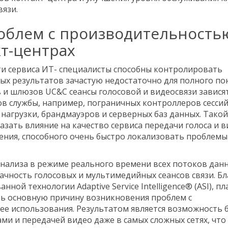
язи.
облем с производительность
т-центрах
ти сервиса ИТ- специалисты способны контролировать
х результатов зачастую недостаточно для полного п
 и шлюзов UC&C сеансы голосовой и видеосвязи зависят
 службы, например, пограничных контроллеров сессий 
 нагрузки, брандмауэров и серверных баз данных. Такой
зать влияние на качество сервиса передачи голоса и в
ния, способного очень быстро локализовать проблемы
анализа в режиме реального времени всех потоков дан
ачность голосовых и мультимедийных сеансов связи. Бл
ой технологии Adaptive Service Intelligence® (ASI), п
ь основную причину возникновения проблем с
ее использования. Результатом является возможность 
и и передачей видео даже в самых сложных сетях, что