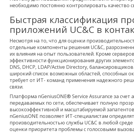
необходимо постоянно контролировать качество св
Быстрая классификация пр
приложений UC&C в контак
Несмотря на то, что для оценки производительнос
отдельные компоненты решения UC&C, разрозненны
их влияния на опыт пользователей. Кроме серверов
эффективности функционирования других элементов
DNS, DHCP, LDAP/Active Directory, балансировщиков
широкий список возможных областей, способных ока
требует от ИТ- команд применения надежного реше
связи.
Платформа nGeniusONE® Service Assurance за счет 
передаваемых по сети, обеспечивает полную прозр
высокоэффективной и масштабируемой запатентованн
nGeniusONE позволяет ИТ-специалистам определят
производительностью службы UC&C в любой среде 
оценки приоритета проблемы с голосовыми вызовам