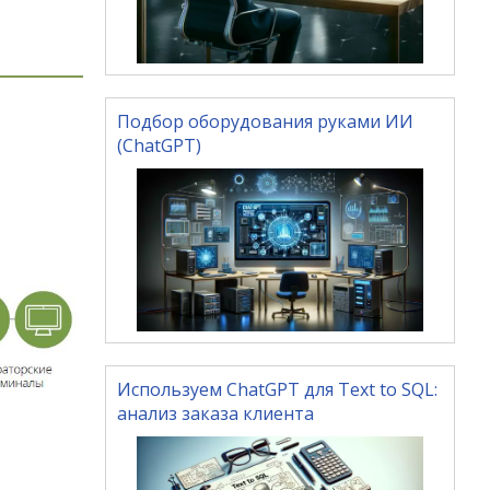
Подбор оборудования руками ИИ
(ChatGPT)
Используем ChatGPT для Text to SQL:
анализ заказа клиента