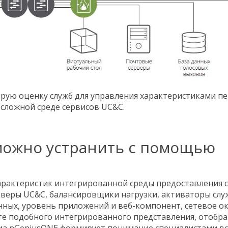
трую оценку служб для управления характеристиками п
 сложной среде сервисов UC&C.
можно устранить с помощью
рактеристик интегрированной среды предоставления 
рверы UC&C, балансировщики нагрузки, активаторы слу
анных, уровень приложений и веб-компонент, сетевое о
ате подобного интегрированного представления, отоб
ма nGeniusONE формирует понимание специалистами вс