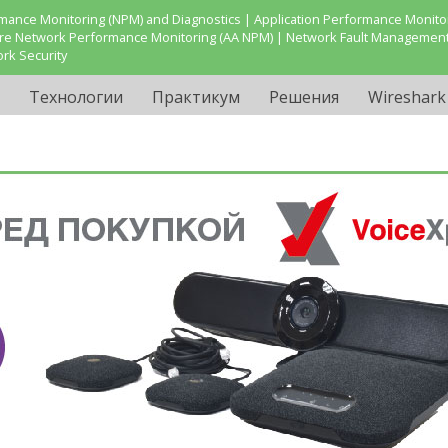
ance Monitoring (NPM) and Diagnostics | Application Performance Monitor
are Network Performance Monitoring (AA NPM) | Network Fault Management
ork Security
Технологии
Практикум
Решения
Wireshark