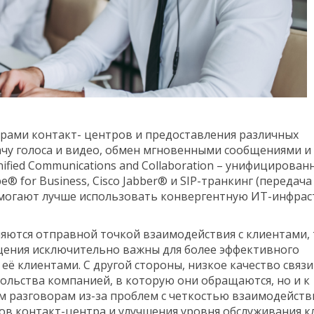
орами контакт- центров и предоставления различных
чу голоса и видео, обмен мгновенными сообщениями и
fied Communications and Collaboration – унифицирован
e® for Business, Cisco Jabber® и SIP-транкинг (передач
помогают лучше использовать конвергентную ИТ-инфрас
ляются отправной точкой взаимодействия с клиентами, 
щения исключительно важны для более эффективного
ё клиентами. С другой стороны, низкое качество связи
льства компанией, в которую они обращаются, но и к
разговорам из-за проблем с четкостью взаимодействи
в контакт-центра и улучшения уровня обслуживания к