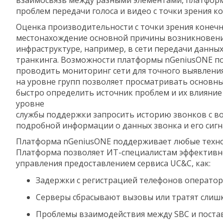
проблем передачи голоса и видео с точки зрения к
Оценка производительности с точки зрения конеч
местонахождение основной причины возникновения 
инфраструктуре, например, в сети передачи данных 
транкинга. Возможности платформы nGeniusONE по
проводить мониторинг сети для точного выявлени
на уровне групп позволяет просматривать основны
быстро определить источник проблем и их влияние
уровне
службы поддержки запросить историю звонков с в
подробной информации о данных звонка и его сигн
Платформа nGeniusONE поддерживает любые технол
Платформа позволяет ИТ-специалистам эффективно
управления предоставлением сервиса UC&C, как:
Задержки с регистрацией телефонов оператор
Серверы сбрасывают вызовы или тратят слиш
Проблемы взаимодействия между SBC и постав