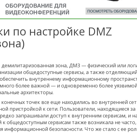
ки по настройке DMZ
зона)
e, демилитаризованная зона, ДМЗ — физический или лог
анизации общедоступные сервисы, а также отделяющий
ет обеспечить внутреннему информационному пространс
амного более важной — и одновременно более уязвимой
ачальные архитекторы.
 конечных точек все еще находились во внутренней се
ой пристройкой к сети. Пользователи, находящиеся за
редко запрашивали доступ к внутренним сервисам, и н
 к общедоступным сервисам также возникала не часто,
ия информационной безопасности. Что же стало с ее ро