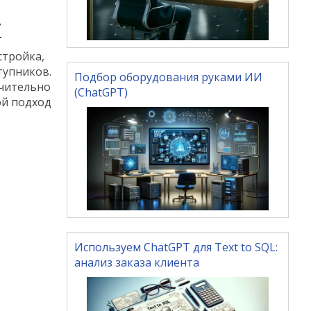
Z
стройка,
тупников.
Подбор оборудования руками ИИ
ючительно
(ChatGPT)
ой подход
Используем ChatGPT для Text to SQL:
анализ заказа клиента