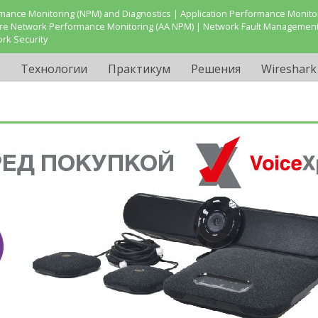
ance Monitoring (NPM) and Diagnostics | Application Performance Monitor
are Network Performance Monitoring (AA NPM) | Network Fault Management
ork Security
Технологии
Практикум
Решения
Wireshark