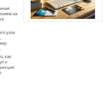
имные
ением на
re
го узла
,
Deep
.
о, как
уп к
нъекции
к