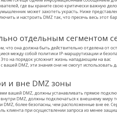
е, является еще одним информационным сообщением дл
зователей, где вы храните свою критически важную дел
оумышленник может захотеть украсть. Ниже представл
ючить и настроить DMZ так, что пресечь весь этот бар
ельно отдельным сегментом с
ом, что она должна быть действительно отделена от ос
еся между собой политики IP-маршрутизации и безоп
. Это на порядок усложнит жизнь нападающим на вас
 с вашей DMZ, эти знания они не смогут использовать д
ри и вне DMZ зоны
елами вашей DMZ, должны устанавливать прямое подкл
е внутри DMZ, должны подключаться к внешнему миру 
и DMZ, более безопасны, чем расположенные вне ее. Се
оль клиента при осуществлении запроса из менее защ