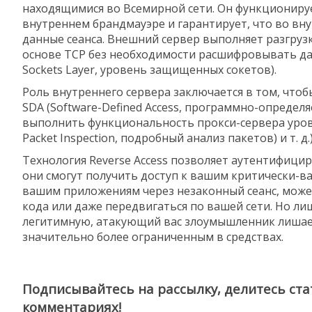
находящимися во Всемирной сети. Он функциониру
внутреннем брандмауэре и гарантирует, что во в
данные сеанса. Внешний сервер выполняет разгруз
основе TCP без необходимости расшифровывать да
Sockets Layer, уровень защищенных cокетов).
Роль внутреннего сервера заключается в том, чтоб
SDA (Software-Defined Access, программно-определя
выполнить функциональность прокси-сервера уровня
Packet Inspection, подробный анализ пакетов) и т. 
Технология Reverse Access позволяет аутентифицир
они смогут получить доступ к вашим критически-
вашим приложениям через незаконный сеанс, може
кода или даже передвигаться по вашей сети. Но 
легитимную, атакующий вас злоумышленник лишает
значительно более ограниченным в средствах.
Подписывайтесь на рассылку, делитесь ста
комментариях!