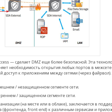
ccess — сделает DMZ еще более безопасной. Эта техноло
раняет необходимость открытия любых портов в межсет
ый доступ к приложениям между сетями (через файрвол)
нешнем / незащищенном сегменте сети.
треннем / защищенном сегменте сети.
анизации (на месте или в облаке), заключается в подд
 (фронтенда, front-end) к различным сервисам и прило