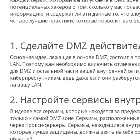
Каждый сервис, который вы запускаете в DMZ зон
потенциальных хакеров о том, сколько у вас поль
информацию, и содержат ли эти данные то, что зл
четыре лучшие практики, которые позволят вам вкл
1. Сделайте DMZ действит
Основная идея, лежащая в основе DMZ, состоит в т
LAN. Поэтому вам необходимо включить отличающи
для DMZ и остальной части вашей внутренней сети
киберпреступникам, ведь даже если они разберутся
на вашу LAN.
2. Настройте сервисы внут
В идеале все сервисы, которые находятся за пред
только к самой DMZ зоне. Сервисы, расположенны
через прокси-серверы. Сервисы, находящиеся внутр
которые лучше защищены, должны взять на себя р
областей.