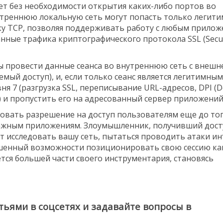
ет без необходимости открытия каких-либо портов во
нутреннюю локальную сеть могут попасть только легит
ку TCP, позволяя поддерживать работу с любым прилож
нные трафика криптографического протокола SSL (Secu
ы провести данные сеанса во внутреннюю сеть с внешне
емый доступ), и, если только сеанс является легитимным
 7 (разгрузка SSL, переписывание URL-адресов, DPI (
д.) и пропустить его на адресованный сервер приложений
овать разрешение на доступ пользователям еще до тог
важным приложениям. Злоумышленник, получивший дост
т исследовать вашу сеть, пытаться проводить атаки и
лишенный возможности позиционировать свою сессию ка
ся большей части своего инструментария, становясь
тьями в соцсетях и задавайте вопросы в