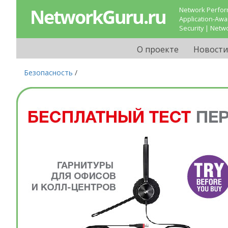
Network Perform
Application-Aw
Security | Netw
О проекте
Новости
Безопасность
/