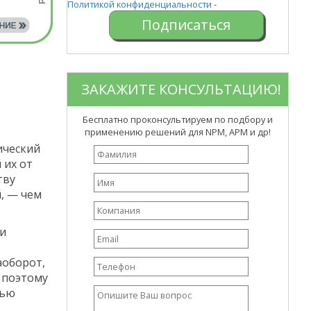
Политикой конфиденциальности
-
ЗАКАЖИТЕ КОНСУЛЬТАЦИЮ!
Бесплатно проконсультируем по подбору и
применению решений для NPM, APM и др!
ический
 их от
тву
, — чем
ти
аоборот,
 поэтому
лью