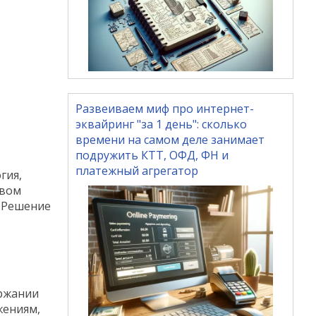
Развеиваем миф про интернет-
эквайринг "за 1 день": сколько
времени на самом деле занимает
подружить КТТ, ОФД, ФН и
платежный агрегатор
гия,
евом
. Решение
ержании
жениям,