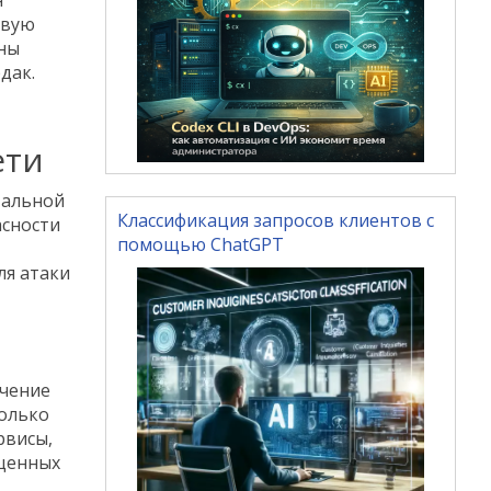
я
овую
ены
дак.
ети
тальной
Классификация запросов клиентов с
асности
помощью ChatGPT
ля атаки
ючение
только
рвисы,
ищенных