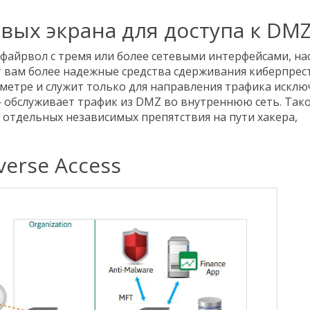
евых экрана для доступа к DM
файрвол с тремя или более сетевыми интерфейсами, на
 вам более надежные средства сдерживания киберпрес
метре и служит только для направления трафика искл
 обслуживает трафик из DMZ во внутреннюю сеть. Так
а отдельных независимых препятствия на пути хакера,
erse Access