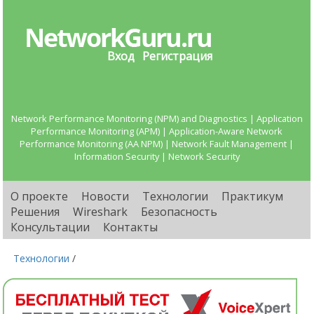
Вход
Регистрация
Network Performance Monitoring (NPM) and Diagnostics | Application
Performance Monitoring (APM) | Application-Aware Network
Performance Monitoring (AA NPM) | Network Fault Management |
Information Security | Network Security
О проекте
Новости
Технологии
Практикум
Решения
Wireshark
Безопасность
Консультации
Контакты
Технологии
/