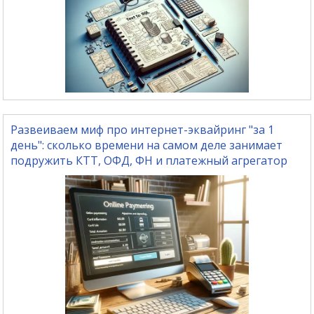
Развеиваем миф про интернет-эквайринг "за 1
день": сколько времени на самом деле занимает
подружить КТТ, ОФД, ФН и платежный агрегатор