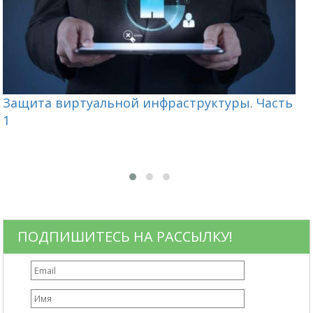
Защита виртуальной инфраструктуры. Часть
С
1
п
ПОДПИШИТЕСЬ НА РАССЫЛКУ!