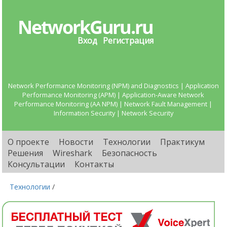
Вход
Регистрация
Network Performance Monitoring (NPM) and Diagnostics | Application
Performance Monitoring (APM) | Application-Aware Network
Performance Monitoring (AA NPM) | Network Fault Management |
Information Security | Network Security
О проекте
Новости
Технологии
Практикум
Решения
Wireshark
Безопасность
Консультации
Контакты
Технологии
/