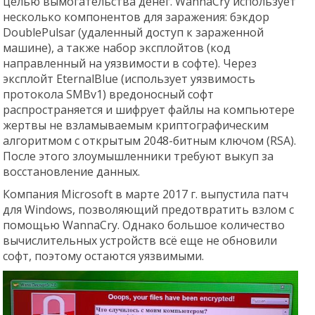
целью вымогательства денег. WannaCry использует
несколько компонентов для заражения: бэкдор
DoublePulsar (удаленный доступ к зараженной
машине), а также набор эксплойтов (код
направленный на уязвимости в софте). Через
эксплойт EternalBlue (использует уязвимость
протокола SMBv1) вредоносный софт
распространяется и шифрует файлы на компьютере
жертвы не взламываемым криптографическим
алгоритмом с открытым 2048-битным ключом (RSA).
После этого злоумышленники требуют выкуп за
восстановление данных.
Компания Мicrosoft в марте 2017 г. выпустила патч
для Windows, позволяющий предотвратить взлом с
помощью WannaCry. Однако большое количество
вычислительных устройств всё еще не обновили
софт, поэтому остаются уязвимыми.