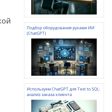
кой
Подбор оборудования руками ИИ
(ChatGPT)
Используем ChatGPT для Text to SQL:
анализ заказа клиента