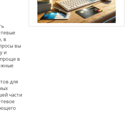
ть
етевые
, в
опросы вы
у и
 проще в
ложные
тов для
емых
шей части
етевое
ующего