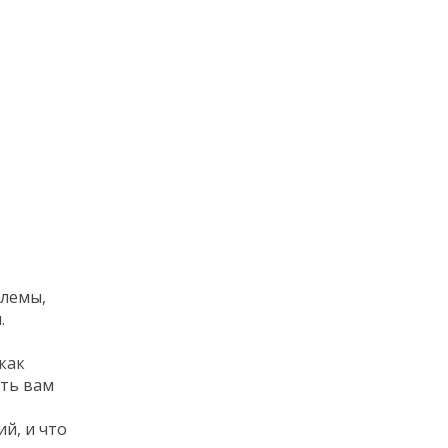
блемы,
.
как
ить вам
й, и что