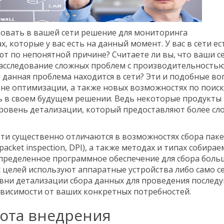
ьзовать в вашей сети решение для мониторинга
, которые у вас есть на данный момент. У вас в сети ес
т по непонятной причине? Считаете ли вы, что ваши с
асследование сложных проблем с производительностью
 данная проблема находится в сети? Эти и подобные в
вне оптимизации, а также новых возможностях по поиск
ь в своем будущем решении. Ведь некоторые продукты
 уровень детализации, который предоставляют более с
ти существенно отличаются в возможностях сбора паке
cket inspection, DPI), а также методах и типах собира
пределенное программное обеспечение для сбора боль
их целей используют аппаратные устройства либо само с
вни детализации сбора данных для проведения послед
ависимости от ваших конкретных потребностей.
ота внедрения