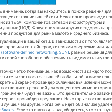
ь внимание, когда вы находитесь в поиске решения для
екущее состояние вашей сети. Некоторые производите
щих из тысяч компонентов сетевой инфраструктуры и
данных (ЦОД). Фокус внимания других вендоров напр
ении продуктов для рынка малого и среднего бизнеса.
ализации в вашей сети. В зависимости от того, являет
изоров или контейнеров, сетевыми оверлеями или, да
software-defined networking, SDN)
, разные решения для
 в своей способности обеспечивать видимость внутри 
статочно четко понимание, как возможности каждого по
сти сети соотносятся с вашей глобальной вычислитель
онкретный сервис-провайдер облачных вычислений може
 поставщиков решений для осуществления мониторинг
 ограничения будут не важны. Это действительно зависи
рые сервис-провайдер предлагает. Некоторые поставщик
лучше, чем другие, когда речь идет об анализе удален
облаке»
. Если это важно для вас, убедитесь, что этот пун