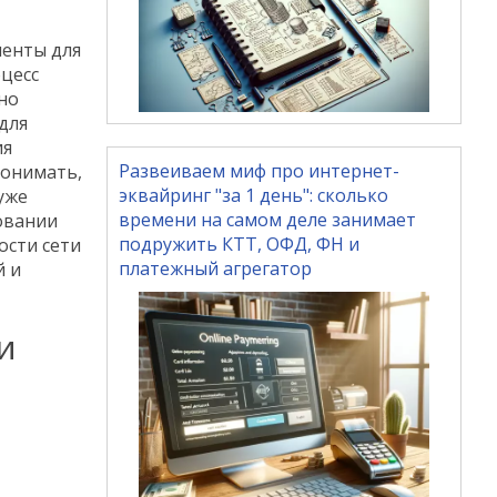
менты для
цесс
но
для
ия
Развеиваем миф про интернет-
понимать,
эквайринг "за 1 день": сколько
уже
времени на самом деле занимает
овании
подружить КТТ, ОФД, ФН и
ости сети
платежный агрегатор
й и
и