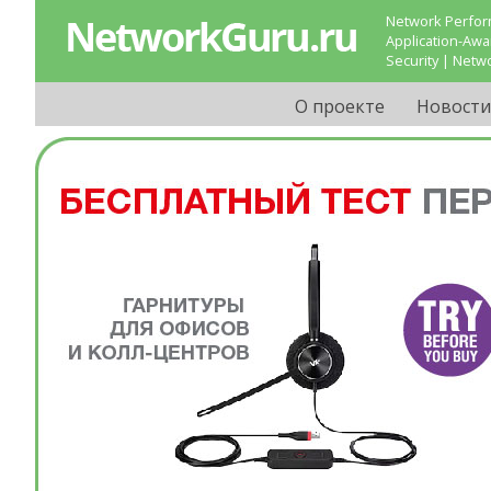
Network Perform
Application-Aw
Security | Netw
О проекте
Новости