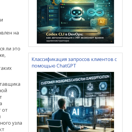
ли
авлен на
ся ли это
же,
Классификация запросов клиентов с
помощью ChatGPT
таких
ставщика
ной
т
а
т от
и
ного узла
кт