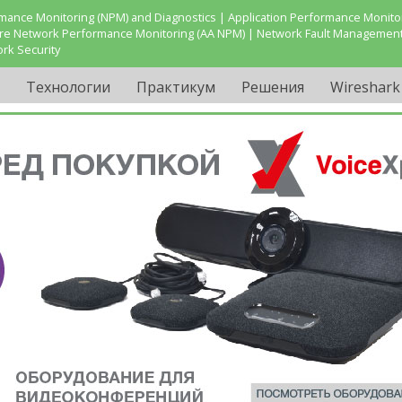
ance Monitoring (NPM) and Diagnostics | Application Performance Monitor
are Network Performance Monitoring (AA NPM) | Network Fault Management
ork Security
Технологии
Практикум
Решения
Wireshark