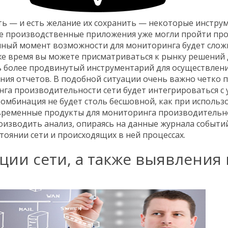
есть — и есть желание их сохранить — некоторые инстру
ие производственные приложения уже могли пройти про
анный момент возможности для мониторинга будет слож
же время вы можете присматриваться к рынку решений 
ь более продвинутый инструментарий для осуществлен
ия отчетов. В подобной ситуации очень важно четко 
га производительности сети будет интегрироваться с 
омбинация не будет столь бесшовной, как при использ
временные продукты для мониторинга производительн
оизводить анализ, опираясь на данные журнала событи
оянии сети и происходящих в ней процессах.
ии сети, а также выявления 